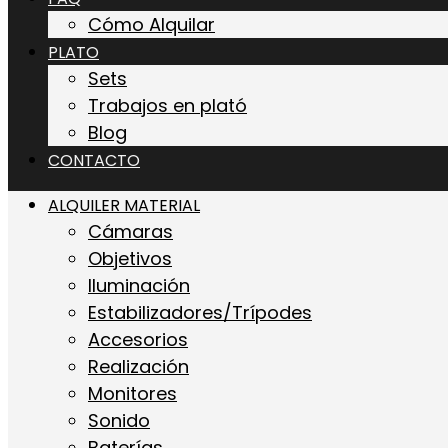
Cómo Alquilar
PLATO
Sets
Trabajos en plató
Blog
CONTACTO
ALQUILER MATERIAL
Cámaras
Objetivos
Iluminación
Estabilizadores/Trípodes
Accesorios
Realización
Monitores
Sonido
Baterías