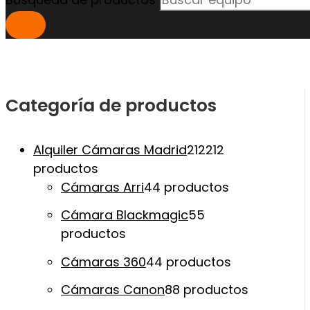
Categoría de productos
Alquiler Cámaras Madrid
212
212
productos
Cámaras Arri
4
4 productos
Cámara Blackmagic
5
5
productos
Cámaras 360
4
4 productos
Cámaras Canon
8
8 productos