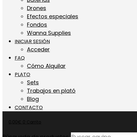
Drones
Efectos especiales
Fondos
Wanna Supplies
INICIAR SESIÓN
Acceder
FAQ
Cómo Alquilar
PLATO
Sets
Trabajos en plató
Blog
CONTACTO
0,00
€
0
Carrito
Búsqueda de productos