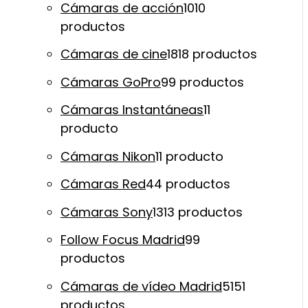
Cámaras de acción
10
10
productos
Cámaras de cine
18
18 productos
Cámaras GoPro
9
9 productos
Cámaras Instantáneas
1
1
producto
Cámaras Nikon
1
1 producto
Cámaras Red
4
4 productos
Cámaras Sony
13
13 productos
Follow Focus Madrid
9
9
productos
Cámaras de vídeo Madrid
51
51
productos