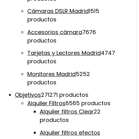
Cámaras DSLR Madrid
15
15
productos
Accesorios cámara
76
76
productos
Tarjetas y Lectores Madrid
47
47
productos
Monitores Madrid
52
52
productos
Objetivos
271
271 productos
Alquiler Filtros
65
65 productos
Alquiler filtros Clear
2
2
productos
Alquiler filtros efectos