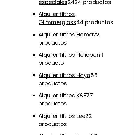
especiales
24
24 productos
Alquiler filtros
Glimmerglass
4
4 productos
Alquiler filtros Hama
2
2
productos
Alquiler filtros Heliopan
1
1
producto
Alquiler filtros Hoya
5
5
productos
Alquiler filtros K&F
7
7
productos
Alquiler filtros Lee
2
2
productos