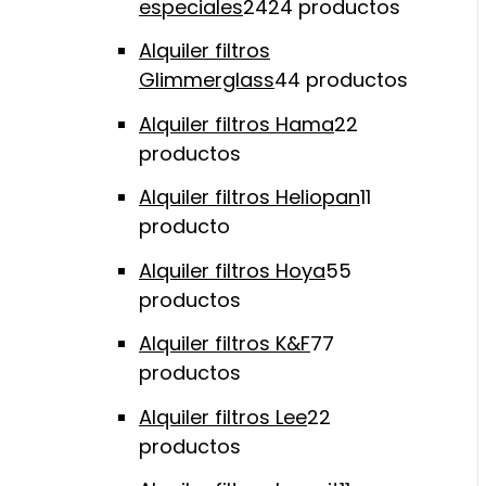
especiales
24
24 productos
Alquiler filtros
Glimmerglass
4
4 productos
Alquiler filtros Hama
2
2
productos
Alquiler filtros Heliopan
1
1
producto
Alquiler filtros Hoya
5
5
productos
Alquiler filtros K&F
7
7
productos
Alquiler filtros Lee
2
2
productos