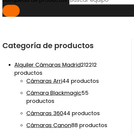
Categoría de productos
Alquiler Cámaras Madrid
212
212
productos
Cámaras Arri
4
4 productos
Cámara Blackmagic
5
5
productos
Cámaras 360
4
4 productos
Cámaras Canon
8
8 productos