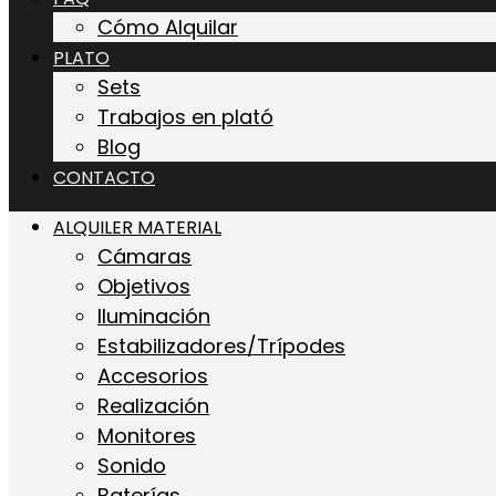
Cómo Alquilar
PLATO
Sets
Trabajos en plató
Blog
CONTACTO
ALQUILER MATERIAL
Cámaras
Objetivos
Iluminación
Estabilizadores/Trípodes
Accesorios
Realización
Monitores
Sonido
Baterías