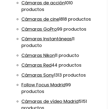
Cámaras de acción
10
10
productos
Cámaras de cine
18
18 productos
Cámaras GoPro
9
9 productos
Cámaras Instantáneas
1
1
producto
Cámaras Nikon
1
1 producto
Cámaras Red
4
4 productos
Cámaras Sony
13
13 productos
Follow Focus Madrid
9
9
productos
Cámaras de vídeo Madrid
51
51
productos