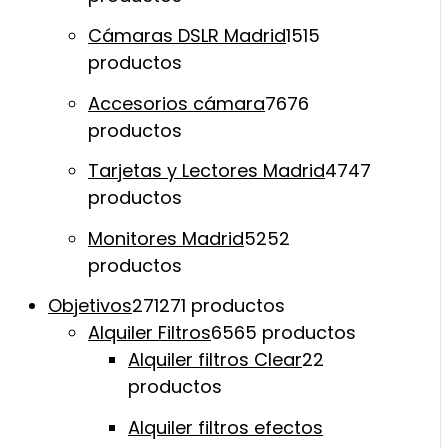
Cámaras DSLR Madrid
15
15
productos
Accesorios cámara
76
76
productos
Tarjetas y Lectores Madrid
47
47
productos
Monitores Madrid
52
52
productos
Objetivos
271
271 productos
Alquiler Filtros
65
65 productos
Alquiler filtros Clear
2
2
productos
Alquiler filtros efectos