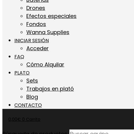
Drones
Efectos especiales
Fondos
Wanna Supplies
INICIAR SESIÓN
Acceder
FAQ
Cómo Alquilar
PLATO
Sets
Trabajos en plató
Blog
CONTACTO
0,00
€
0
Carrito
Búsqueda de productos