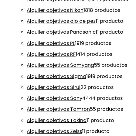
Alquiler objetivos Nikon
18
18 productos
Alquiler objetivos ojo de pez
1
1 producto
Alquiler objetivos Panasonic
1
1 producto
Alquiler objetivos PL
19
19 productos
Alquiler objetivos RF
14
14 productos
Alquiler objetivos Samyang
5
5 productos
Alquiler objetivos Sigma
19
19 productos
Alquiler objetivos Sirui
2
2 productos
Alquiler objetivos Sony
44
44 productos
Alquiler objetivos Tamron
5
5 productos
Alquiler objetivos Tokina
1
1 producto
Alquiler objetivos Zeiss
1
1 producto