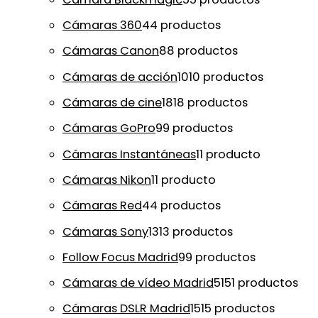
Cámaras 360
4
4 productos
Cámaras Canon
8
8 productos
Cámaras de acción
10
10 productos
Cámaras de cine
18
18 productos
Cámaras GoPro
9
9 productos
Cámaras Instantáneas
1
1 producto
Cámaras Nikon
1
1 producto
Cámaras Red
4
4 productos
Cámaras Sony
13
13 productos
Follow Focus Madrid
9
9 productos
Cámaras de vídeo Madrid
51
51 productos
Cámaras DSLR Madrid
15
15 productos