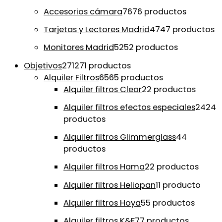
Accesorios cámara
76
76 productos
Tarjetas y Lectores Madrid
47
47 productos
Monitores Madrid
52
52 productos
Objetivos
271
271 productos
Alquiler Filtros
65
65 productos
Alquiler filtros Clear
2
2 productos
Alquiler filtros efectos especiales
24
24
productos
Alquiler filtros Glimmerglass
4
4
productos
Alquiler filtros Hama
2
2 productos
Alquiler filtros Heliopan
1
1 producto
Alquiler filtros Hoya
5
5 productos
Alquiler filtros K&F
7
7 productos