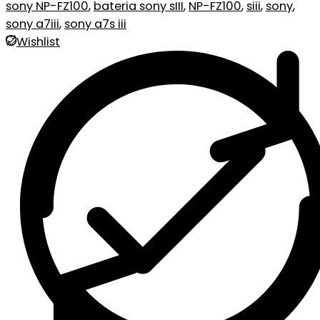
sony NP-FZ100
,
bateria sony sIII
,
NP-FZ100
,
siii
,
sony
,
sony a7iii
,
sony a7s iii
Wishlist