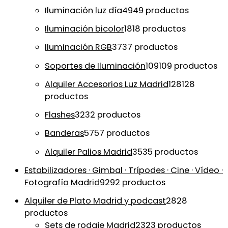
Iluminación luz día
49
49 productos
Iluminación bicolor
18
18 productos
Iluminación RGB
37
37 productos
Soportes de Iluminación
109
109 productos
Alquiler Accesorios Luz Madrid
128
128
productos
Flashes
32
32 productos
Banderas
57
57 productos
Alquiler Palios Madrid
35
35 productos
Estabilizadores · Gimbal · Trípodes · Cine · Vídeo ·
Fotografía Madrid
92
92 productos
Alquiler de Plato Madrid y podcast
28
28
productos
Sets de rodaje Madrid
23
23 productos