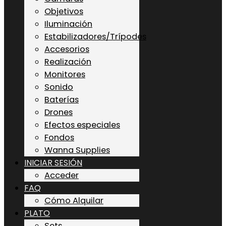
Objetivos
Iluminación
Estabilizadores/Trípodes
Accesorios
Realización
Monitores
Sonido
Baterías
Drones
Efectos especiales
Fondos
Wanna Supplies
INICIAR SESIÓN
Acceder
FAQ
Cómo Alquilar
PLATO
Sets