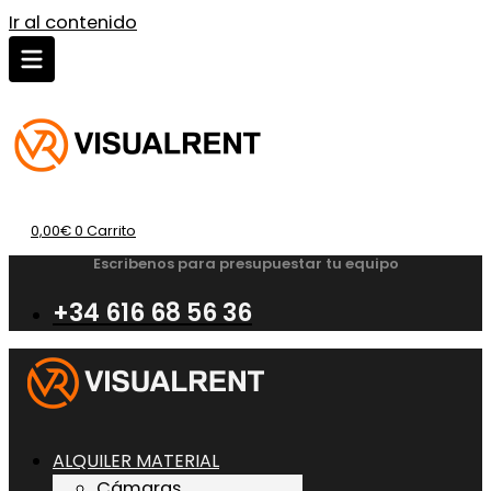
Ir al contenido
0,00
€
0
Carrito
Escribenos para presupuestar tu equipo
+34 616 68 56 36
ALQUILER MATERIAL
Cámaras