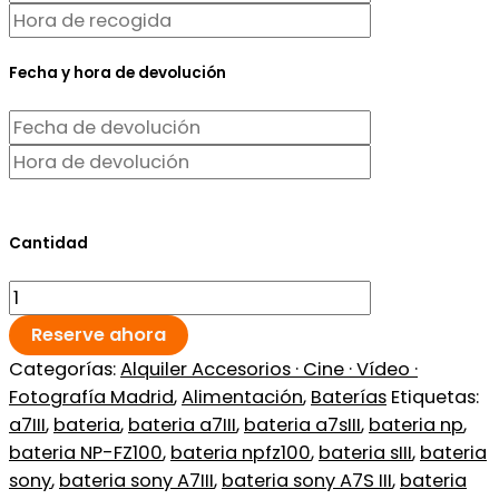
Fecha y hora de devolución
Cantidad
Reserve ahora
Categorías:
Alquiler Accesorios · Cine · Vídeo ·
Fotografía Madrid
,
Alimentación
,
Baterías
Etiquetas:
a7III
,
bateria
,
bateria a7III
,
bateria a7sIII
,
bateria np
,
bateria NP-FZ100
,
bateria npfz100
,
bateria sIII
,
bateria
sony
,
bateria sony A7III
,
bateria sony A7S III
,
bateria