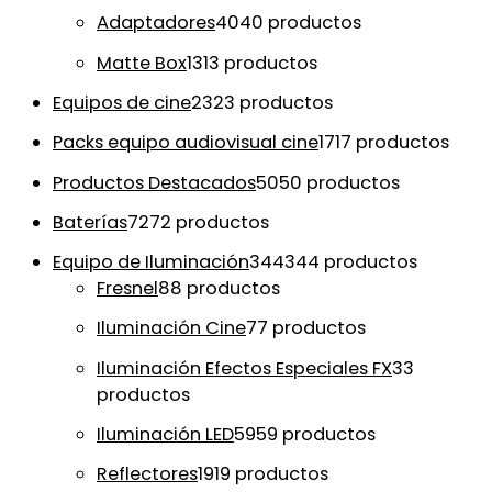
Adaptadores
40
40 productos
Matte Box
13
13 productos
Equipos de cine
23
23 productos
Packs equipo audiovisual cine
17
17 productos
Productos Destacados
50
50 productos
Baterías
72
72 productos
Equipo de Iluminación
344
344 productos
Fresnel
8
8 productos
Iluminación Cine
7
7 productos
Iluminación Efectos Especiales FX
3
3
productos
Iluminación LED
59
59 productos
Reflectores
19
19 productos