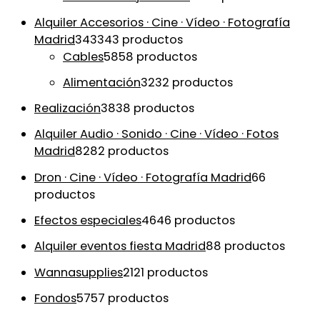
Alquiler Accesorios · Cine · Vídeo · Fotografía
Madrid
343
343 productos
Cables
58
58 productos
Alimentación
32
32 productos
Realización
38
38 productos
Alquiler Audio · Sonido · Cine · Vídeo · Fotos
Madrid
82
82 productos
Dron · Cine · Vídeo · Fotografía Madrid
6
6
productos
Efectos especiales
46
46 productos
Alquiler eventos fiesta Madrid
8
8 productos
Wannasupplies
21
21 productos
Fondos
57
57 productos