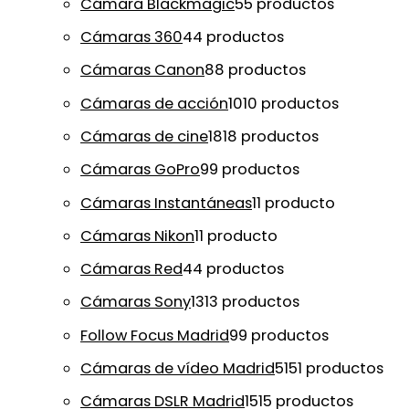
Cámara Blackmagic
5
5 productos
Cámaras 360
4
4 productos
Cámaras Canon
8
8 productos
Cámaras de acción
10
10 productos
Cámaras de cine
18
18 productos
Cámaras GoPro
9
9 productos
Cámaras Instantáneas
1
1 producto
Cámaras Nikon
1
1 producto
Cámaras Red
4
4 productos
Cámaras Sony
13
13 productos
Follow Focus Madrid
9
9 productos
Cámaras de vídeo Madrid
51
51 productos
Cámaras DSLR Madrid
15
15 productos