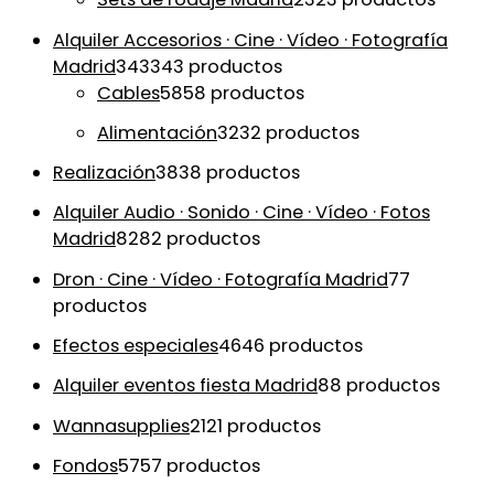
Alquiler Accesorios · Cine · Vídeo · Fotografía
Madrid
343
343 productos
Cables
58
58 productos
Alimentación
32
32 productos
Realización
38
38 productos
Alquiler Audio · Sonido · Cine · Vídeo · Fotos
Madrid
82
82 productos
Dron · Cine · Vídeo · Fotografía Madrid
7
7
productos
Efectos especiales
46
46 productos
Alquiler eventos fiesta Madrid
8
8 productos
Wannasupplies
21
21 productos
Fondos
57
57 productos