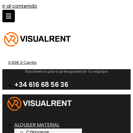
Ir al contenido
0,00
€
0
Carrito
Escribenos para presupuestar tu equipo
+34 616 68 56 36
ALQUILER MATERIAL
Cámaras