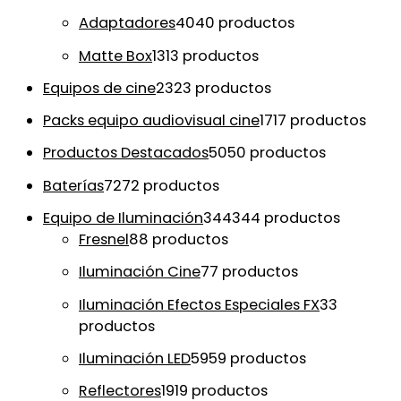
Adaptadores
40
40 productos
Matte Box
13
13 productos
Equipos de cine
23
23 productos
Packs equipo audiovisual cine
17
17 productos
Productos Destacados
50
50 productos
Baterías
72
72 productos
Equipo de Iluminación
344
344 productos
Fresnel
8
8 productos
Iluminación Cine
7
7 productos
Iluminación Efectos Especiales FX
3
3
productos
Iluminación LED
59
59 productos
Reflectores
19
19 productos