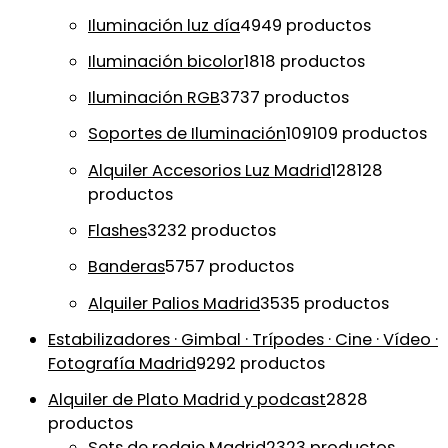
Iluminación luz día
49
49 productos
Iluminación bicolor
18
18 productos
Iluminación RGB
37
37 productos
Soportes de Iluminación
109
109 productos
Alquiler Accesorios Luz Madrid
128
128
productos
Flashes
32
32 productos
Banderas
57
57 productos
Alquiler Palios Madrid
35
35 productos
Estabilizadores · Gimbal · Trípodes · Cine · Vídeo ·
Fotografía Madrid
92
92 productos
Alquiler de Plato Madrid y podcast
28
28
productos
Sets de rodaje Madrid
23
23 productos