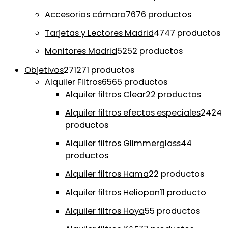
Accesorios cámara
76
76 productos
Tarjetas y Lectores Madrid
47
47 productos
Monitores Madrid
52
52 productos
Objetivos
271
271 productos
Alquiler Filtros
65
65 productos
Alquiler filtros Clear
2
2 productos
Alquiler filtros efectos especiales
24
24
productos
Alquiler filtros Glimmerglass
4
4
productos
Alquiler filtros Hama
2
2 productos
Alquiler filtros Heliopan
1
1 producto
Alquiler filtros Hoya
5
5 productos