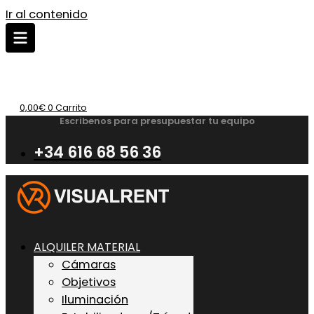
Ir al contenido
0,00
€
0
Carrito
Escribenos para presupuestar tu equipo
+34 616 68 56 36
ALQUILER MATERIAL
Cámaras
Objetivos
Iluminación