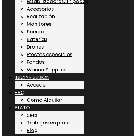
Estabilizadores/Trípodes
Accesorios
Realización
Monitores
Sonido
Baterías
Drones
Efectos especiales
Fondos
Wanna Supplies
INICIAR SESIÓN
Acceder
FAQ
Cómo Alquilar
PLATO
Sets
Trabajos en plató
Blog