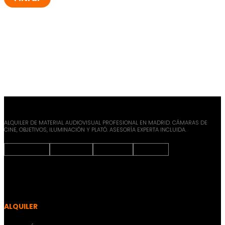
ALQUILER DE MATERIAL AUDIOVISUAL PROFESIONAL EN MADRID. CÁMARAS DE
CINE, OBJETIVOS, ILUMINACIÓN Y PLATÓ. ASESORÍA EXPERTA INCLUIDA.
Instagram
Facebook
X-twitter
Youtube
ALQUILER