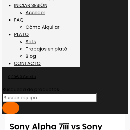
INICIAR SESIÓN
Acceder
FAQ
Cómo Alquilar
PLATO
Sets
Trabajos en plató
Blog
CONTACTO
0,00
€
0
Carrito
Búsqueda de productos
Sony Alpha 7iii vs Sony