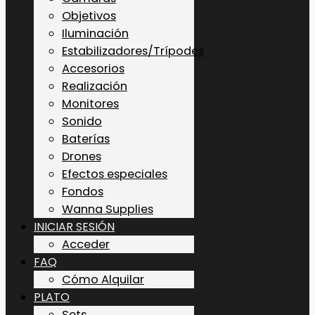
Objetivos
Iluminación
Estabilizadores/Trípodes
Accesorios
Realización
Monitores
Sonido
Baterías
Drones
Efectos especiales
Fondos
Wanna Supplies
INICIAR SESIÓN
Acceder
FAQ
Cómo Alquilar
PLATO
Sets