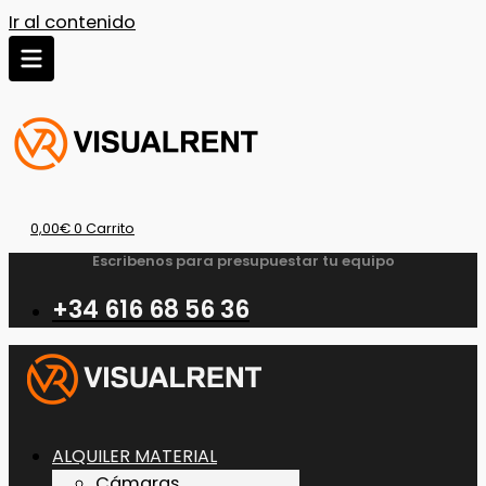
Ir al contenido
0,00
€
0
Carrito
Escribenos para presupuestar tu equipo
+34 616 68 56 36
ALQUILER MATERIAL
Cámaras