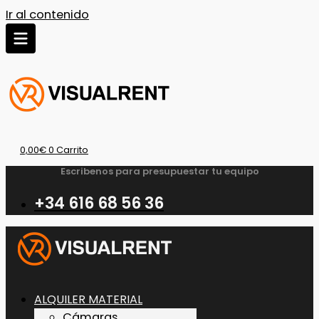
Ir al contenido
0,00
€
0
Carrito
Escribenos para presupuestar tu equipo
+34 616 68 56 36
ALQUILER MATERIAL
Cámaras