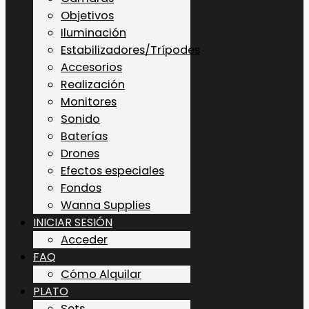
Objetivos
Iluminación
Estabilizadores/Trípodes
Accesorios
Realización
Monitores
Sonido
Baterías
Drones
Efectos especiales
Fondos
Wanna Supplies
INICIAR SESIÓN
Acceder
FAQ
Cómo Alquilar
PLATO
Sets