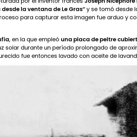
pturada por el inventor francés
Joseph Nicéphore
a desde la ventana de Le Gras”
y se tomó desde 
proceso para capturar esta imagen fue arduo y com
afía
, en la que empleó
una placa de peltre cubie
a luz solar durante un período prolongado de apr
endurecido fue entonces lavado con aceite de lavan