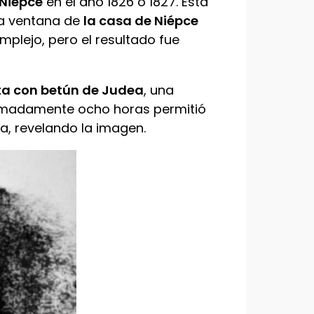
 Niépce
en el año 1826 o 1827. Esta
la ventana de
la casa de Niépce
plejo, pero el resultado fue
rta con betún de Judea
, una
oximadamente ocho horas permitió
da, revelando la imagen.