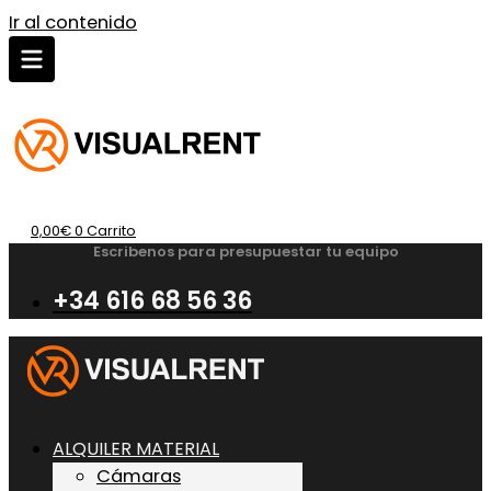
Ir al contenido
0,00
€
0
Carrito
Escribenos para presupuestar tu equipo
+34 616 68 56 36
ALQUILER MATERIAL
Cámaras