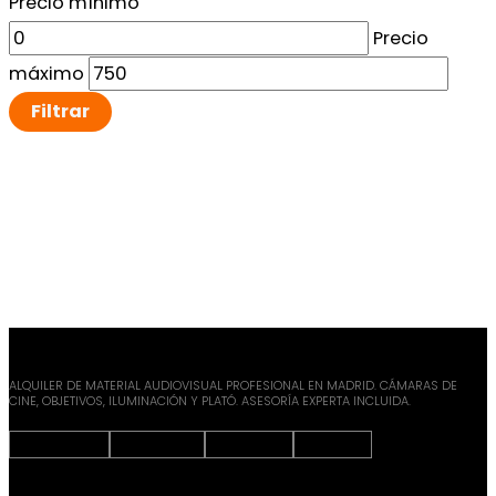
Precio mínimo
Precio
máximo
Filtrar
ALQUILER DE MATERIAL AUDIOVISUAL PROFESIONAL EN MADRID. CÁMARAS DE
CINE, OBJETIVOS, ILUMINACIÓN Y PLATÓ. ASESORÍA EXPERTA INCLUIDA.
Instagram
Facebook
X-twitter
Youtube