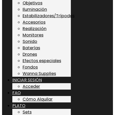
Objetivos
Iluminación
Estabilizadores/Trípodes
Accesorios
Realización
Monitores
Sonido
Baterías
Drones
Efectos especiales
Fondos
Wanna Supplies
INICIAR SESIÓN
Acceder
FAQ
Cómo Alquilar
PLATO
Sets