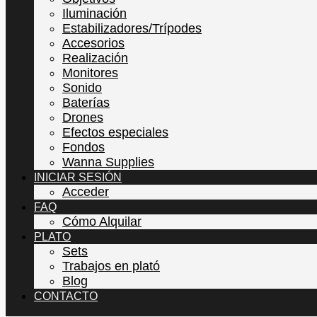
Iluminación
Estabilizadores/Trípodes
Accesorios
Realización
Monitores
Sonido
Baterías
Drones
Efectos especiales
Fondos
Wanna Supplies
INICIAR SESIÓN
Acceder
FAQ
Cómo Alquilar
PLATO
Sets
Trabajos en plató
Blog
CONTACTO