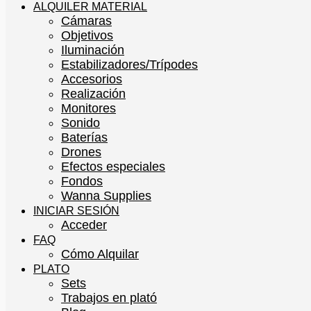
ALQUILER MATERIAL
Cámaras
Objetivos
Iluminación
Estabilizadores/Trípodes
Accesorios
Realización
Monitores
Sonido
Baterías
Drones
Efectos especiales
Fondos
Wanna Supplies
INICIAR SESIÓN
Acceder
FAQ
Cómo Alquilar
PLATO
Sets
Trabajos en plató