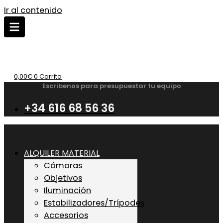
Ir al contenido
0,00
€
0
Carrito
Escribenos para presupuestar tu equipo
+34 616 68 56 36
ALQUILER MATERIAL
Cámaras
Objetivos
Iluminación
Estabilizadores/Trípodes
Accesorios