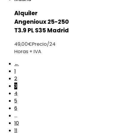
Alquiler
Angenioux 25-250
T3.9 PL S35 Madrid
49,00
€
Precio/24
Horas + IVA
←
1
2
3
4
5
6
…
10
11